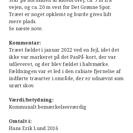
Står på nordsiden af Ridebrovej, ca. 5 m fra
vejen, og ca. 20 m vest for Det Grønne Spor.
Træet er noget opklemt og burde gives lidt
mere plads.
Se næste note.
Kommentar:
Træet fældet i januar 2022 ved en fejl, idet det
ikke var markeret på det PasPå-kort, der var
udleveret, og der blev fældet i halvmørke.
Fældningen var et led i den rabiate fjernelse af
indførte træarter i område, der er udnævnt som
urørt skov.
Værdi/betydning:
Kommunalt bemærkelsesværdig
Omtalt i:
Hans Erik Lund 2016