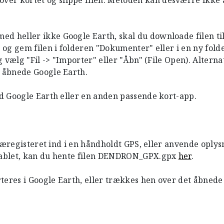
r kortet og slippe filen. Metoden kan desværre ikke 
heller ikke Google Earth, skal du downloade filen til
g gem filen i folderen "Dokumenter" eller i en ny folder
vælg "Fil -> "Importer" eller "Åbn" (File Open). Alterna
 åbnede Google Earth.
d Google Earth eller en anden passende kort-app.
ræregisteret ind i en håndholdt GPS, eller anvende oply
tablet, kan du hente filen DENDRON_GPX.gpx
her
.
teres i Google Earth, eller trækkes hen over det åbnede