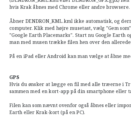
(DENDRON_KML.kml eller DENDRON_GPX.gpx) hen ove
hvis Krak åbnes med Chrome eller andre browsere.
Åbner DENDRON_KML.kml ikke automatisk, og dermed 
computer. Klik med højre musetast, vælg "Gem som" o
"Google Earth Placemarks". Start nu Google Earth og 
man med musen trække filen hen over den allerede
På en iPad eller Android kan man vælge at åbne me
GPS
Hvis du ønsker at lægge en fil med alle træerne i T
sammen med en kort-app på din smartphone eller 
Filen kan som nævnt ovenfor også åbnes eller impor
Earth eller Krak-kort (på en PC).