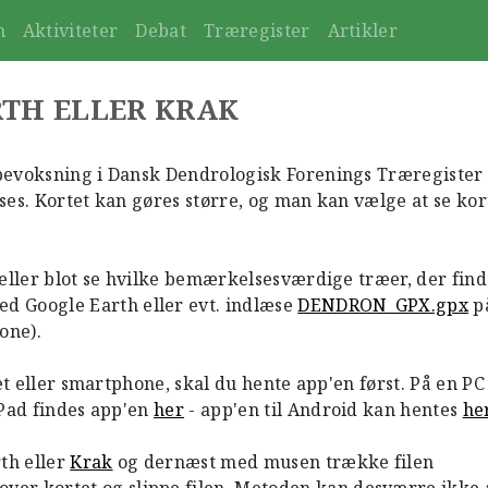
n
Aktiviteter
Debat
Træregister
Artikler
RTH ELLER KRAK
bevoksning i Dansk Dendrologisk Forenings Træregister 
ses. Kortet kan gøres større, og man kan vælge at se kort
eller blot se hvilke bemærkelsesværdige træer, der find
d Google Earth eller evt. indlæse
DENDRON_GPX.gpx
på
one).
et eller smartphone, skal du hente app'en først. På en PC
iPad findes app'en
her
- app'en til Android kan hentes
he
th eller
Krak
og dernæst med musen trække filen