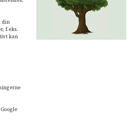
anvendes,
 din
, f.eks.
tivt kan
sningerne
 Google