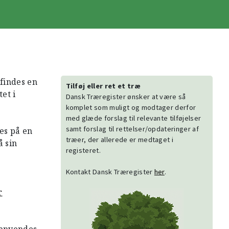
findes en
Tilføj eller ret et træ
et i
Dansk Træregister ønsker at være så
komplet som muligt og modtager derfor
med glæde forslag til relevante tilføjelser
samt forslag til rettelser/opdateringer af
es på en
træer, der allerede er medtaget i
 sin
registeret.
Kontakt Dansk Træregister
her
.
r