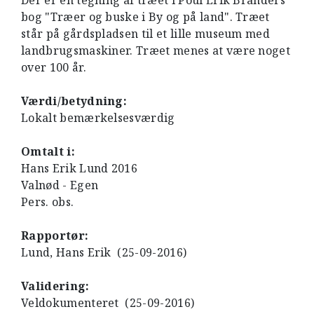
Der er en tegning af træet i Poul Erik Branders
bog "Træer og buske i By og på land". Træet
står på gårdspladsen til et lille museum med
landbrugsmaskiner. Træet menes at være noget
over 100 år.
Værdi/betydning:
Lokalt bemærkelsesværdig
Omtalt i:
Hans Erik Lund 2016
Valnød - Egen
Pers. obs.
Rapportør:
Lund, Hans Erik (25-09-2016)
Validering:
Veldokumenteret (25-09-2016)