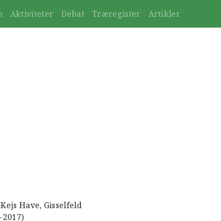
n
Aktiviteter
Debat
Træregister
Artikler
 Kejs Have, Gisselfeld
3-2017)