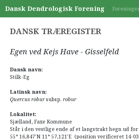
Dansk Dendrologisk Forening
Foreninge
DANSK TRÆREGISTER
Egen ved Kejs Have - Gisselfeld
Dansk navn:
Stilk-Eg
Latinsk navn:
Quercus robur
subsp.
robur
Lokalitet:
Sjælland, Faxe Kommune
Står i den vestlige ende af et langstrakt hegn ud for
55° 16,847'N 11° 57,121'E (position verificeret 14-0