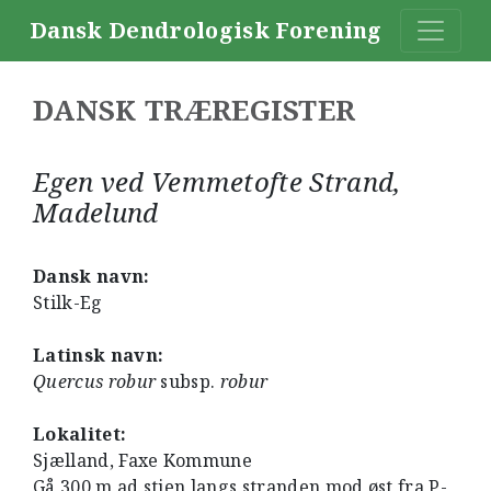
Dansk Dendrologisk Forening
DANSK TRÆREGISTER
Egen ved Vemmetofte Strand,
Madelund
Dansk navn:
Stilk-Eg
Latinsk navn:
Quercus robur
subsp.
robur
Lokalitet:
Sjælland, Faxe Kommune
Gå 300 m ad stien langs stranden mod øst fra P-