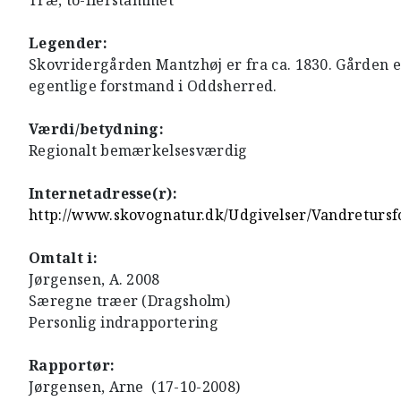
Træ, to-flerstammet
Legender:
Skovridergården Mantzhøj er fra ca. 1830. Gården er
egentlige forstmand i Oddsherred.
Værdi/betydning:
Regionalt bemærkelsesværdig
Internetadresse(r):
http://www.skovognatur.dk/Udgivelser/Vandretursf
Omtalt i:
Jørgensen, A. 2008
Særegne træer (Dragsholm)
Personlig indrapportering
Rapportør:
Jørgensen, Arne (17-10-2008)