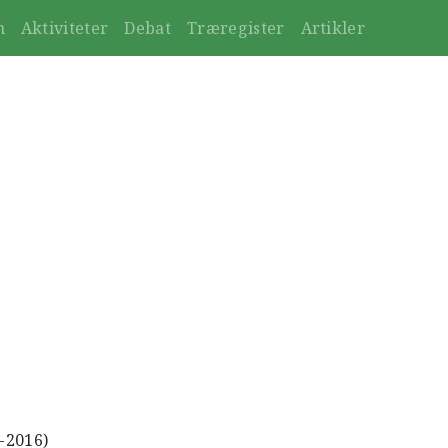
n
Aktiviteter
Debat
Træregister
Artikler
4-2016)