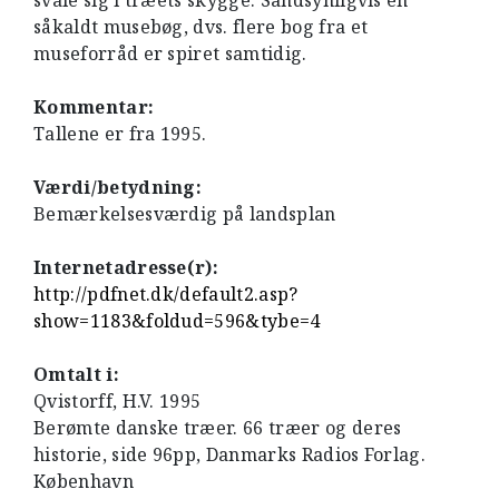
svale sig i træets skygge. Sandsynligvis en
såkaldt musebøg, dvs. flere bog fra et
museforråd er spiret samtidig.
Kommentar:
Tallene er fra 1995.
Værdi/betydning:
Bemærkelsesværdig på landsplan
Internetadresse(r):
http://pdfnet.dk/default2.asp?
show=1183&foldud=596&tybe=4
Omtalt i:
Qvistorff, H.V. 1995
Berømte danske træer. 66 træer og deres
historie, side 96pp, Danmarks Radios Forlag.
København