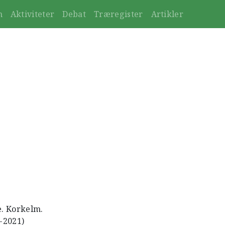
n
Aktiviteter
Debat
Træregister
Artikler
e. Korkelm.
4-2021)