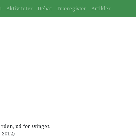
n
Aktiviteter
Debat
Træregister
Artikler
rden, ud for svinget.
1-2012)