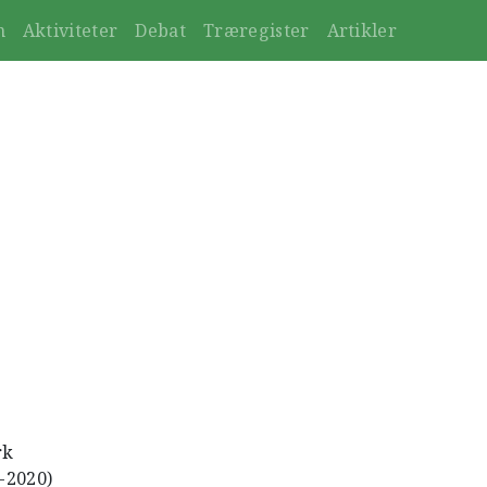
n
Aktiviteter
Debat
Træregister
Artikler
rk
4-2020)