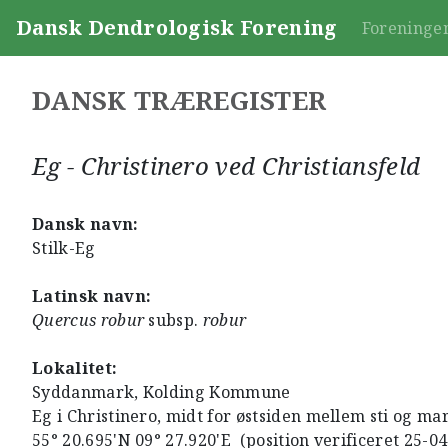
Dansk Dendrologisk Forening
Foreninge
DANSK TRÆREGISTER
Eg - Christinero ved Christiansfeld
Dansk navn:
Stilk-Eg
Latinsk navn:
Quercus robur
subsp.
robur
Lokalitet:
Syddanmark, Kolding Kommune
Eg i Christinero, midt for østsiden mellem sti og ma
55° 20.695'N 09° 27.920'E (position verificeret 25-0