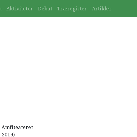
n
Aktiviteter
Debat
Træregister
Artikler
r Amfiteateret
0-2019)