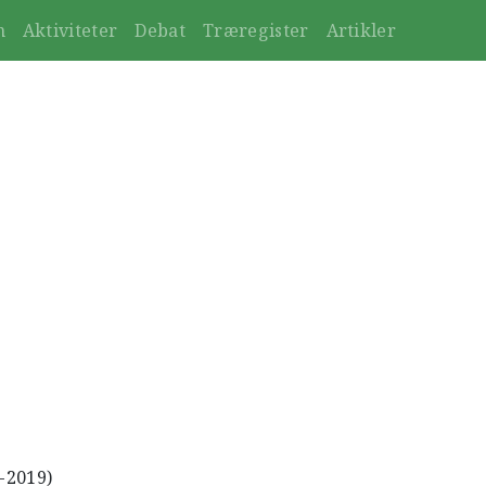
n
Aktiviteter
Debat
Træregister
Artikler
4-2019)