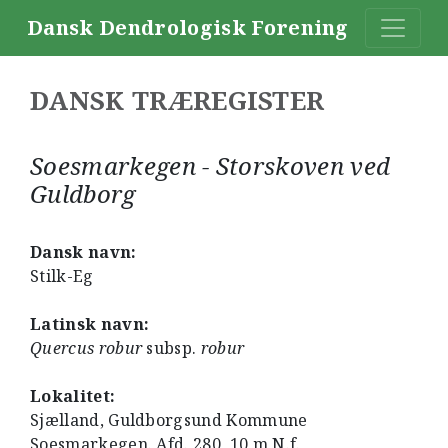
Dansk Dendrologisk Forening
DANSK TRÆREGISTER
Soesmarkegen - Storskoven ved
Guldborg
Dansk navn:
Stilk-Eg
Latinsk navn:
Quercus robur
subsp.
robur
Lokalitet:
Sjælland, Guldborgsund Kommune
Soesmarkegen. Afd. 280, 10 m N.f.