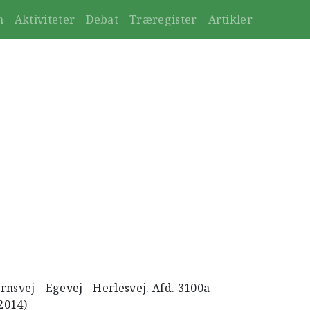
n
Aktiviteter
Debat
Træregister
Artikler
nsvej - Egevej - Herlesvej. Afd. 3100a
2014)