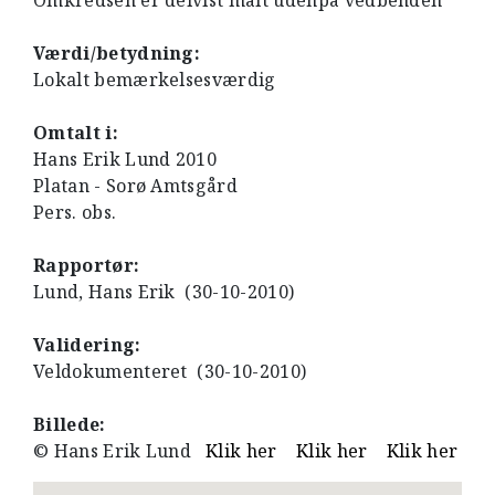
Omkredsen er delvist målt udenpå vedbenden
Værdi/betydning:
Lokalt bemærkelsesværdig
Omtalt i:
Hans Erik Lund 2010
Platan - Sorø Amtsgård
Pers. obs.
Rapportør:
Lund, Hans Erik (30-10-2010)
Validering:
Veldokumenteret (30-10-2010)
Billede:
© Hans Erik Lund
Klik her
Klik her
Klik her