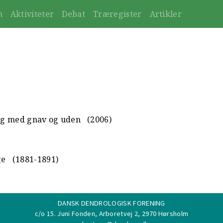
n
Aktiviteter
Debat
Træregister
Artikler
ing med gnav og uden
(2006)
ge
(1881-1891)
DANSK DENDROLOGISK FORENING
c/o 15. Juni Fonden, Arboretvej 2, 2970 Hørsholm