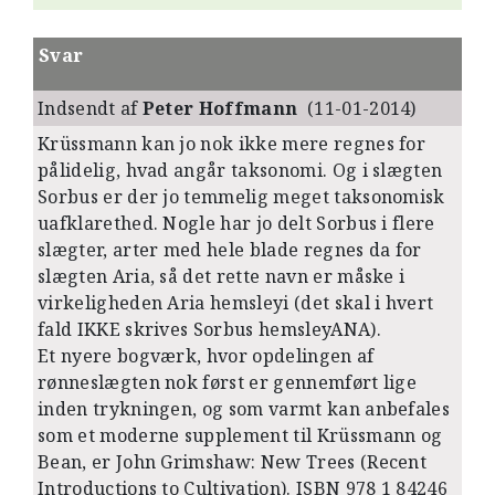
Svar
Indsendt af
Peter Hoffmann
(11-01-2014)
Krüssmann kan jo nok ikke mere regnes for
pålidelig, hvad angår taksonomi. Og i slægten
Sorbus er der jo temmelig meget taksonomisk
uafklarethed. Nogle har jo delt Sorbus i flere
slægter, arter med hele blade regnes da for
slægten Aria, så det rette navn er måske i
virkeligheden Aria hemsleyi (det skal i hvert
fald IKKE skrives Sorbus hemsleyANA).
Et nyere bogværk, hvor opdelingen af
rønneslægten nok først er gennemført lige
inden trykningen, og som varmt kan anbefales
som et moderne supplement til Krüssmann og
Bean, er John Grimshaw: New Trees (Recent
Introductions to Cultivation). ISBN 978 1 84246