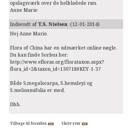
opslagsværk over de helbladede røn.
Anne Marie
Indsendt af
T.S. Nielsen
(12-01-2014)
Hej Anne Marie.
Flora of China har en udmærket online nøgle.
Du kan finde Sorbus her:
http://www.efloras.org/florataxon.aspx?
flora_id=2&taxon_id=130718#KEY-1-37
Både S.megalocarpa, S.hemsleyi og
S.meliosmifolia er med.
Dbh.
Tilbage til forsiden
Skriv svar