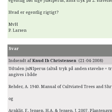
egentlig bør sige JuNIperus, altså tryk på 2. stavelse
Hvad er egentlig rigtigt?
MvH
P. Larsen
Svar
Indsendt af
Knud Ib Christensen
(21-04-2008)
Udtalen juNIperus (altså tryk på anden stavelse = tr
angives i både
Rehder, A. 1940. Manual of Cultviated Trees and Sh
og
Arnklit, F., Jensen, H.A. & Jensen, J. 2007. Plantena