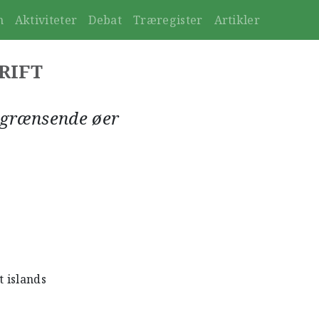
n
Aktiviteter
Debat
Træregister
Artikler
RIFT
lgrænsende øer
 islands