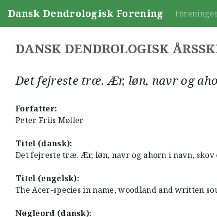
Dansk Dendrologisk Forening
Foreninge
DANSK DENDROLOGISK ÅRSSK
Det fejreste træ. Ær, løn, navr og ah
Forfatter:
Peter Friis Møller
Titel (dansk):
Det fejreste træ. Ær, løn, navr og ahorn i navn, skov
Titel (engelsk):
The Acer-species in name, woodland and written s
Nøgleord (dansk):