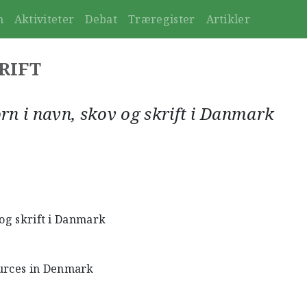
n
Aktiviteter
Debat
Træregister
Artikler
RIFT
orn i navn, skov og skrift i Danmark
 og skrift i Danmark
ources in Denmark